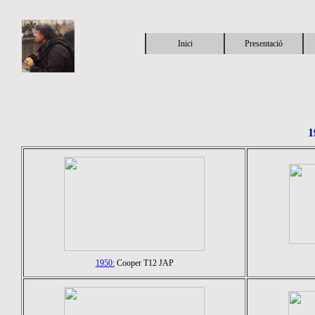
Inici
Presentació
1
1950:
Cooper T12 JAP