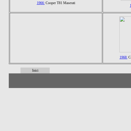
1966:
Cooper T81 Maserati
1968:
Co
Inici